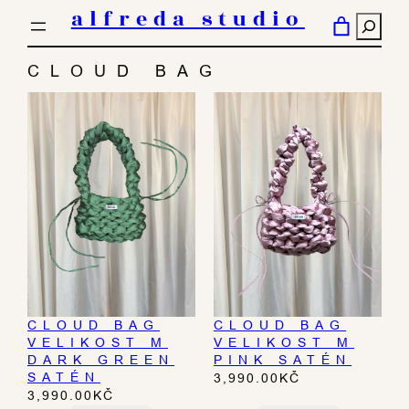
PŘESKOČIT
alfreda studio
HLED
NA
OBSAH
CLOUD BAG
CLOUD BAG
CLOUD BAG
VELIKOST M
VELIKOST M
DARK GREEN
PINK SATÉN
SATÉN
3,990.00
KČ
3,990.00
KČ