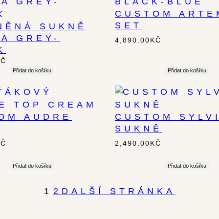
CUSTOM ARTE
SET
NĚNÁ SUKNĚ
IA GREY-
4,890.00
KČ
K
KČ
Přidat do košíku
Přidat do košíku
OM AUDRE
CUSTOM SYLV
SUKNĚ
KČ
2,490.00
KČ
Přidat do košíku
Přidat do košíku
1
2
DALŠÍ STRÁNKA