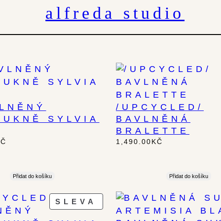
alfreda studio
VLNĚNÝ
/UPCYCLED/
SUKNĚ SYLVIA
BAVLNĚNÁ
BRALETTE
KČ
1,490.00
KČ
Přidat do košíku
Přidat do košíku
PRODUKT
SLEVA
ZA