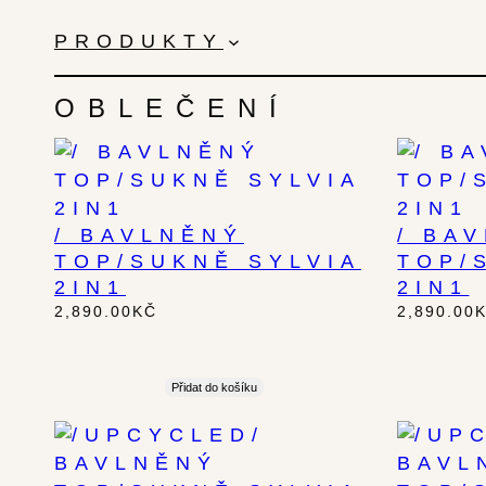
PŘESKOČIT
NA
PRODUKTY
OBSAH
OBLEČENÍ
/ BAVLNĚNÝ
/ BA
TOP/SUKNĚ SYLVIA
TOP/
2IN1
2IN1
2,890.00
KČ
2,890.00
Přidat do košíku