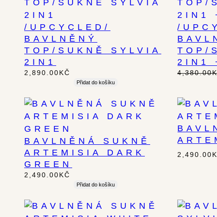
/UPCYCLED/
/UPC
BAVLNĚNÝ
BAVL
TOP/SUKNĚ SYLVIA
TOP/
2IN1
2IN1
2,890.00
KČ
4,380.00
Přidat do košíku
BAVL
ARTE
BAVLNĚNÁ SUKNĚ
ARTEMISIA DARK
2,490.00
GREEN
2,490.00
KČ
Přidat do košíku