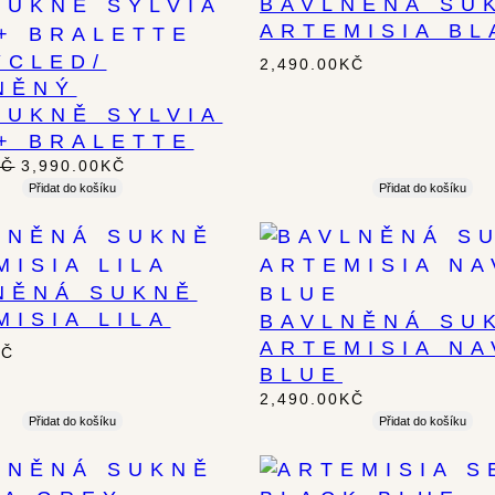
BAVLNĚNÁ SU
AKČNÍ
ARTEMISIA BL
CENU
YCLED/
2,490.00
KČ
NĚNÝ
SUKNĚ SYLVIA
 + BRALETTE
PŮVODNÍ
AKTUÁLNÍ
KČ
3,990.00
KČ
CENA
CENA
Přidat do košíku
Přidat do košíku
BYLA:
JE:
4,380.00KČ.
3,990.00KČ.
NĚNÁ SUKNĚ
MISIA LILA
BAVLNĚNÁ SU
ARTEMISIA NA
KČ
BLUE
2,490.00
KČ
Přidat do košíku
Přidat do košíku