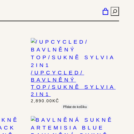
HLEDÁN
/UPCYCLED/
BAVLNĚNÝ
TOP/SUKNĚ SYLVIA
2IN1
2,890.00
KČ
Přidat do košíku