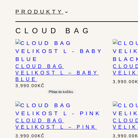
PŘESKOČIT
NA
PRODUKTY
OBSAH
CLOUD BAG
CLOUD BAG
CLOU
VELIKOST L – BABY
VELIK
BLUE
3,990.00
3,990.00
KČ
Přidat do košíku
CLOUD BAG
CLOU
VELIKOST L – PINK
VELIK
3,990.00
KČ
3,990.00