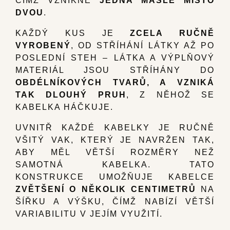
DVOU
.
KAŽDÝ KUS JE
ZCELA RUČNĚ
VYROBENÝ
, OD STŘÍHÁNÍ LÁTKY AŽ PO
POSLEDNÍ STEH – LÁTKA A VÝPLŇOVÝ
MATERIÁL JSOU STŘÍHÁNY DO
OBDÉLNÍKOVÝCH TVARŮ, A VZNIKÁ
TAK DLOUHÝ PRUH
, Z NĚHOŽ SE
KABELKA HÁČKUJE.
UVNITŘ KAŽDÉ KABELKY JE RUČNĚ
VŠITÝ VAK, KTERÝ JE NAVRŽEN TAK,
ABY MĚL VĚTŠÍ ROZMĚRY NEŽ
SAMOTNÁ KABELKA. TATO
KONSTRUKCE UMOŽŇUJE KABELCE
ZVĚTŠENÍ O NĚKOLIK CENTIMETRŮ
NA
ŠÍŘKU A VÝŠKU, ČÍMŽ NABÍZÍ VĚTŠÍ
VARIABILITU V JEJÍM VYUŽITÍ.