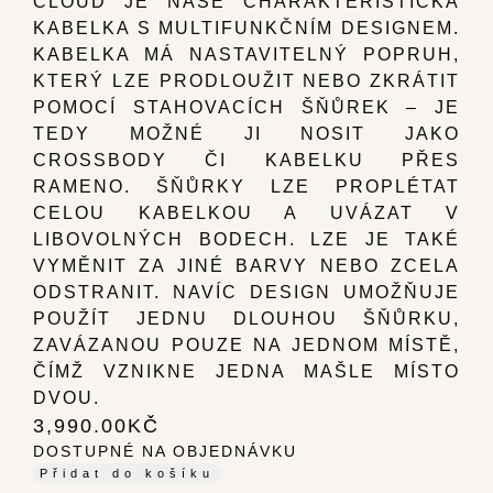
CLOUD JE NAŠE CHARAKTERISTICKÁ
KABELKA S MULTIFUNKČNÍM DESIGNEM.
KABELKA MÁ NASTAVITELNÝ POPRUH,
KTERÝ LZE PRODLOUŽIT NEBO ZKRÁTIT
POMOCÍ STAHOVACÍCH ŠŇŮREK – JE
TEDY MOŽNÉ JI NOSIT JAKO
CROSSBODY ČI KABELKU PŘES
RAMENO. ŠŇŮRKY LZE PROPLÉTAT
CELOU KABELKOU A UVÁZAT V
LIBOVOLNÝCH BODECH. LZE JE TAKÉ
VYMĚNIT ZA JINÉ BARVY NEBO ZCELA
ODSTRANIT. NAVÍC DESIGN UMOŽŇUJE
POUŽÍT JEDNU DLOUHOU ŠŇŮRKU,
ZAVÁZANOU POUZE NA JEDNOM MÍSTĚ,
ČÍMŽ VZNIKNE JEDNA MAŠLE MÍSTO
DVOU.
3,990.00
KČ
DOSTUPNÉ NA OBJEDNÁVKU
Přidat do košíku