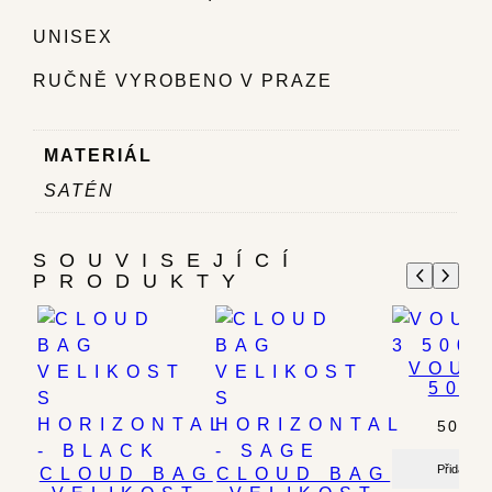
UNISEX
RUČNĚ VYROBENO V PRAZE
MATERIÁL
SATÉN
SOUVISEJÍCÍ
PRODUKTY
VOUC
500
500.0
Přidat do 
CLOUD BAG
CLOUD BAG