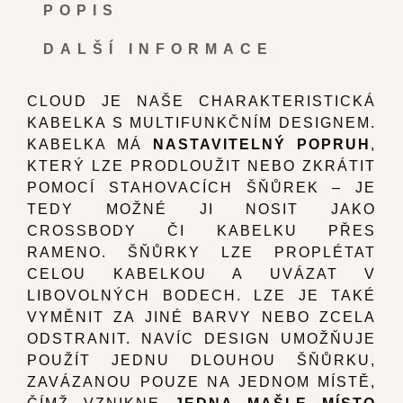
POPIS
DALŠÍ INFORMACE
CLOUD JE NAŠE CHARAKTERISTICKÁ
KABELKA S MULTIFUNKČNÍM DESIGNEM.
KABELKA MÁ
NASTAVITELNÝ POPRUH
,
KTERÝ LZE PRODLOUŽIT NEBO ZKRÁTIT
POMOCÍ STAHOVACÍCH ŠŇŮREK – JE
TEDY MOŽNÉ JI NOSIT JAKO
CROSSBODY ČI KABELKU PŘES
RAMENO. ŠŇŮRKY LZE PROPLÉTAT
CELOU KABELKOU A UVÁZAT V
LIBOVOLNÝCH BODECH. LZE JE TAKÉ
VYMĚNIT ZA JINÉ BARVY NEBO ZCELA
ODSTRANIT. NAVÍC DESIGN UMOŽŇUJE
POUŽÍT JEDNU DLOUHOU ŠŇŮRKU,
ZAVÁZANOU POUZE NA JEDNOM MÍSTĚ,
ČÍMŽ VZNIKNE
JEDNA MAŠLE MÍSTO