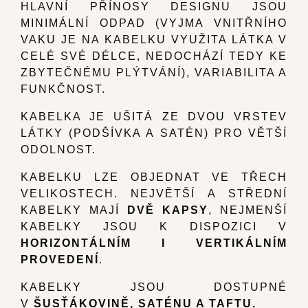
HLAVNÍ PŘÍNOSY DESIGNU JSOU
MINIMÁLNÍ ODPAD (VYJMA VNITŘNÍHO
VAKU JE NA KABELKU VYUŽITA LÁTKA V
CELÉ SVÉ DÉLCE, NEDOCHÁZÍ TEDY KE
ZBYTEČNÉMU PLÝTVÁNÍ), VARIABILITA A
FUNKČNOST.
KABELKA JE UŠITÁ ZE DVOU VRSTEV
LÁTKY (PODŠÍVKA A SATÉN) PRO VĚTŠÍ
ODOLNOST.
KABELKU LZE OBJEDNAT VE TŘECH
VELIKOSTECH. NEJVĚTŠÍ A STŘEDNÍ
KABELKY MAJÍ
DVĚ KAPSY
, NEJMENŠÍ
KABELKY JSOU K DISPOZICI V
HORIZONTÁLNÍM I VERTIKÁLNÍM
PROVEDENÍ
.
KABELKY JSOU DOSTUPNÉ
V
ŠUSŤÁKOVINĚ, SATÉNU A TAFTU.