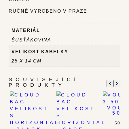
RUČNĚ VYROBENO V PRAZE
MATERIÁL
ŠUSŤÁKOVINA
VELIKOST KABELKY
25 X 14 CM
SOUVISEJÍCÍ
PRODUKTY
VOUC
500
500.0