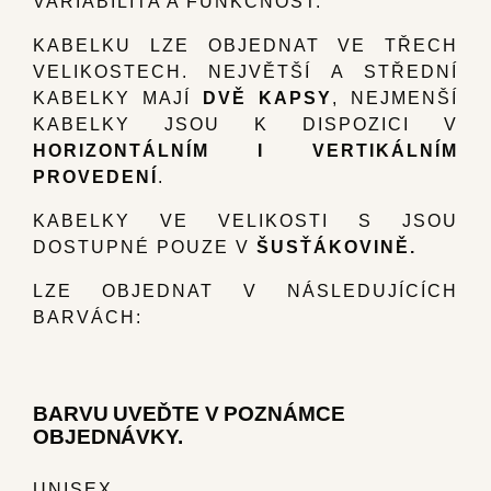
VARIABILITA A FUNKČNOST.
KABELKU LZE OBJEDNAT VE TŘECH
VELIKOSTECH. NEJVĚTŠÍ A STŘEDNÍ
KABELKY MAJÍ
DVĚ KAPSY
, NEJMENŠÍ
KABELKY JSOU K DISPOZICI V
HORIZONTÁLNÍM I VERTIKÁLNÍM
PROVEDENÍ
.
KABELKY VE VELIKOSTI S JSOU
DOSTUPNÉ POUZE V
ŠUSŤÁKOVINĚ.
LZE OBJEDNAT V NÁSLEDUJÍCÍCH
BARVÁCH:
BARVU UVEĎTE V POZNÁMCE
OBJEDNÁVKY.
UNISEX