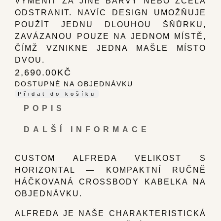
VYMĚNIT ZA JINÉ BARVY NEBO ZCELA
ODSTRANIT. NAVÍC DESIGN UMOŽŇUJE
POUŽÍT JEDNU DLOUHOU ŠŇŮRKU,
ZAVÁZANOU POUZE NA JEDNOM MÍSTĚ,
ČÍMŽ VZNIKNE JEDNA MAŠLE MÍSTO
DVOU.
2,690.00
KČ
DOSTUPNÉ NA OBJEDNÁVKU
Přidat do košíku
POPIS
DALŠÍ INFORMACE
CUSTOM ALFREDA VELIKOST S
HORIZONTAL — KOMPAKTNÍ RUČNĚ
HÁČKOVANÁ CROSSBODY KABELKA NA
OBJEDNÁVKU.
ALFREDA JE NAŠE CHARAKTERISTICKÁ