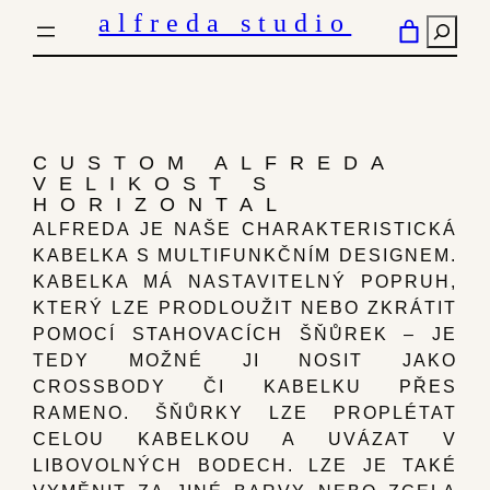
PŘESKOČIT
alfreda studio
HLED
NA
OBSAH
CUSTOM ALFREDA
VELIKOST S
HORIZONTAL
ALFREDA JE NAŠE CHARAKTERISTICKÁ
KABELKA S MULTIFUNKČNÍM DESIGNEM.
KABELKA MÁ NASTAVITELNÝ POPRUH,
KTERÝ LZE PRODLOUŽIT NEBO ZKRÁTIT
POMOCÍ STAHOVACÍCH ŠŇŮREK – JE
TEDY MOŽNÉ JI NOSIT JAKO
CROSSBODY ČI KABELKU PŘES
RAMENO. ŠŇŮRKY LZE PROPLÉTAT
CELOU KABELKOU A UVÁZAT V
LIBOVOLNÝCH BODECH. LZE JE TAKÉ