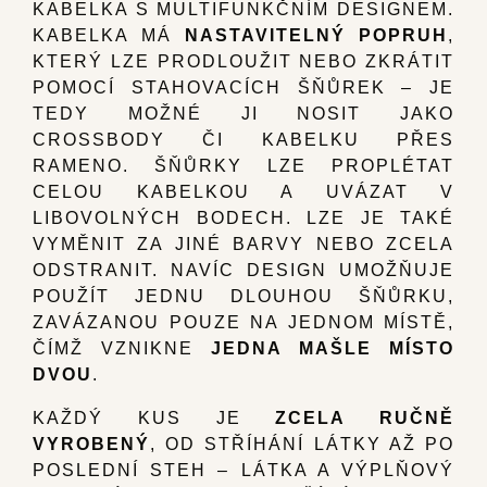
KABELKA S MULTIFUNKČNÍM DESIGNEM.
KABELKA MÁ
NASTAVITELNÝ POPRUH
,
KTERÝ LZE PRODLOUŽIT NEBO ZKRÁTIT
POMOCÍ STAHOVACÍCH ŠŇŮREK – JE
TEDY MOŽNÉ JI NOSIT JAKO
CROSSBODY ČI KABELKU PŘES
RAMENO. ŠŇŮRKY LZE PROPLÉTAT
CELOU KABELKOU A UVÁZAT V
LIBOVOLNÝCH BODECH. LZE JE TAKÉ
VYMĚNIT ZA JINÉ BARVY NEBO ZCELA
ODSTRANIT. NAVÍC DESIGN UMOŽŇUJE
POUŽÍT JEDNU DLOUHOU ŠŇŮRKU,
ZAVÁZANOU POUZE NA JEDNOM MÍSTĚ,
ČÍMŽ VZNIKNE
JEDNA MAŠLE MÍSTO
DVOU
.
KAŽDÝ KUS JE
ZCELA RUČNĚ
VYROBENÝ
, OD STŘÍHÁNÍ LÁTKY AŽ PO
POSLEDNÍ STEH – LÁTKA A VÝPLŇOVÝ