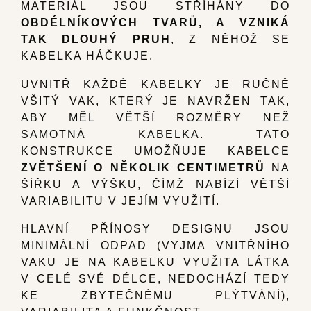
MATERIÁL JSOU STŘÍHÁNY DO
OBDÉLNÍKOVÝCH TVARŮ, A VZNIKÁ
TAK DLOUHÝ PRUH
, Z NĚHOŽ SE
KABELKA HÁČKUJE.
UVNITŘ KAŽDÉ KABELKY JE RUČNĚ
VŠITÝ VAK, KTERÝ JE NAVRŽEN TAK,
ABY MĚL VĚTŠÍ ROZMĚRY NEŽ
SAMOTNÁ KABELKA. TATO
KONSTRUKCE UMOŽŇUJE KABELCE
ZVĚTŠENÍ O NĚKOLIK CENTIMETRŮ
NA
ŠÍŘKU A VÝŠKU, ČÍMŽ NABÍZÍ VĚTŠÍ
VARIABILITU V JEJÍM VYUŽITÍ.
HLAVNÍ PŘÍNOSY DESIGNU JSOU
MINIMÁLNÍ ODPAD (VYJMA VNITŘNÍHO
VAKU JE NA KABELKU VYUŽITA LÁTKA
V CELÉ SVÉ DÉLCE, NEDOCHÁZÍ TEDY
KE ZBYTEČNÉMU PLÝTVÁNÍ),