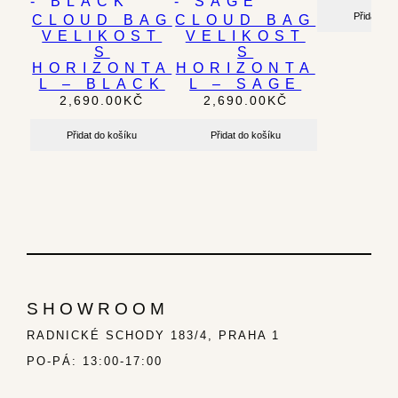
Přidat do 
CLOUD BAG
CLOUD BAG
VELIKOST
VELIKOST
S
S
HORIZONTA
HORIZONTA
L – BLACK
L – SAGE
2,690.00
KČ
2,690.00
KČ
Přidat do košíku
Přidat do košíku
SHOWROOM
RADNICKÉ SCHODY 183/4, PRAHA 1
PO-PÁ: 13:00-17:00