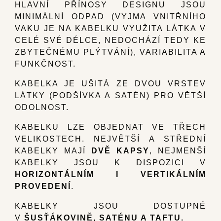
HLAVNÍ PŘÍNOSY DESIGNU JSOU
MINIMÁLNÍ ODPAD (VYJMA VNITŘNÍHO
VAKU JE NA KABELKU VYUŽITA LÁTKA V
CELÉ SVÉ DÉLCE, NEDOCHÁZÍ TEDY KE
ZBYTEČNÉMU PLÝTVÁNÍ), VARIABILITA A
FUNKČNOST.
KABELKA JE UŠITÁ ZE DVOU VRSTEV
LÁTKY (PODŠÍVKA A SATÉN) PRO VĚTŠÍ
ODOLNOST.
KABELKU LZE OBJEDNAT VE TŘECH
VELIKOSTECH. NEJVĚTŠÍ A STŘEDNÍ
KABELKY MAJÍ
DVĚ KAPSY
, NEJMENŠÍ
KABELKY JSOU K DISPOZICI V
HORIZONTÁLNÍM I VERTIKÁLNÍM
PROVEDENÍ
.
KABELKY JSOU DOSTUPNÉ
V
ŠUSŤÁKOVINĚ, SATÉNU A TAFTU.