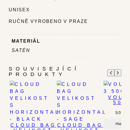
UNISEX
RUČNĚ VYROBENO V PRAZE
MATERIÁL
SATÉN
SOUVISEJÍCÍ
PRODUKTY
VOUC
500
500.0
Přidat do 
CLOUD BAG
CLOUD BAG