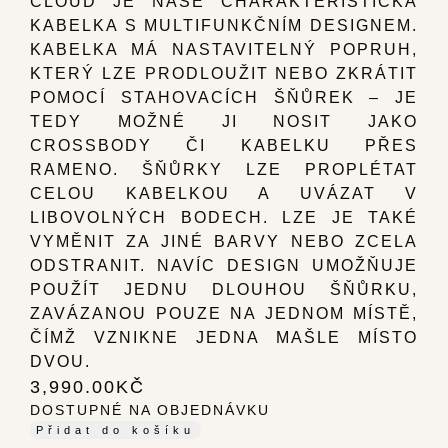
CLOUD JE NAŠE CHARAKTERISTICKÁ
KABELKA S MULTIFUNKČNÍM DESIGNEM.
KABELKA MÁ NASTAVITELNÝ POPRUH,
KTERÝ LZE PRODLOUŽIT NEBO ZKRÁTIT
POMOCÍ STAHOVACÍCH ŠŇŮREK – JE
TEDY MOŽNÉ JI NOSIT JAKO
CROSSBODY ČI KABELKU PŘES
RAMENO. ŠŇŮRKY LZE PROPLÉTAT
CELOU KABELKOU A UVÁZAT V
LIBOVOLNÝCH BODECH. LZE JE TAKÉ
VYMĚNIT ZA JINÉ BARVY NEBO ZCELA
ODSTRANIT. NAVÍC DESIGN UMOŽŇUJE
POUŽÍT JEDNU DLOUHOU ŠŇŮRKU,
ZAVÁZANOU POUZE NA JEDNOM MÍSTĚ,
ČÍMŽ VZNIKNE JEDNA MAŠLE MÍSTO
DVOU.
3,990.00
KČ
DOSTUPNÉ NA OBJEDNÁVKU
Přidat do košíku