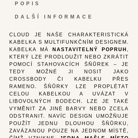
POPIS
DALŠÍ INFORMACE
CLOUD JE NAŠE CHARAKTERISTICKÁ
KABELKA S MULTIFUNKČNÍM DESIGNEM.
KABELKA MÁ
NASTAVITELNÝ POPRUH
,
KTERÝ LZE PRODLOUŽIT NEBO ZKRÁTIT
POMOCÍ STAHOVACÍCH ŠŇŮREK – JE
TEDY MOŽNÉ JI NOSIT JAKO
CROSSBODY ČI KABELKU PŘES
RAMENO. ŠŇŮRKY LZE PROPLÉTAT
CELOU KABELKOU A UVÁZAT V
LIBOVOLNÝCH BODECH. LZE JE TAKÉ
VYMĚNIT ZA JINÉ BARVY NEBO ZCELA
ODSTRANIT. NAVÍC DESIGN UMOŽŇUJE
POUŽÍT JEDNU DLOUHOU ŠŇŮRKU,
ZAVÁZANOU POUZE NA JEDNOM MÍSTĚ,
ČÍMŽ VZNIKNE
JEDNA MAŠLE MÍSTO