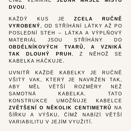
DVOU
.
KAŽDÝ KUS JE
ZCELA RUČNĚ
VYROBENÝ
, OD STŘÍHÁNÍ LÁTKY AŽ PO
POSLEDNÍ STEH – LÁTKA A VÝPLŇOVÝ
MATERIÁL JSOU STŘÍHÁNY DO
OBDÉLNÍKOVÝCH TVARŮ, A VZNIKÁ
TAK DLOUHÝ PRUH
, Z NĚHOŽ SE
KABELKA HÁČKUJE.
UVNITŘ KAŽDÉ KABELKY JE RUČNĚ
VŠITÝ VAK, KTERÝ JE NAVRŽEN TAK,
ABY MĚL VĚTŠÍ ROZMĚRY NEŽ
SAMOTNÁ KABELKA. TATO
KONSTRUKCE UMOŽŇUJE KABELCE
ZVĚTŠENÍ O NĚKOLIK CENTIMETRŮ
NA
ŠÍŘKU A VÝŠKU, ČÍMŽ NABÍZÍ VĚTŠÍ
VARIABILITU V JEJÍM VYUŽITÍ.