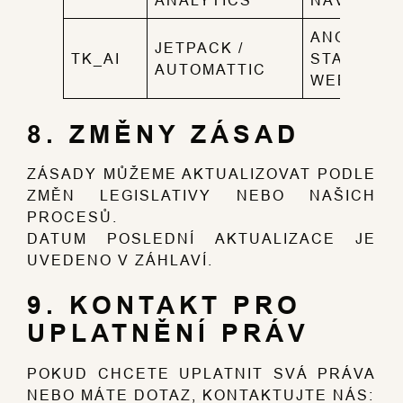
ANALYTICS
NÁVŠTĚVN
ANONYMN
JETPACK /
TK_AI
STATISTIK
AUTOMATTIC
WEBU
8. ZMĚNY ZÁSAD
ZÁSADY MŮŽEME AKTUALIZOVAT PODLE
ZMĚN LEGISLATIVY NEBO NAŠICH
PROCESŮ.
DATUM POSLEDNÍ AKTUALIZACE JE
UVEDENO V ZÁHLAVÍ.
9. KONTAKT PRO
UPLATNĚNÍ PRÁV
POKUD CHCETE UPLATNIT SVÁ PRÁVA
NEBO MÁTE DOTAZ, KONTAKTUJTE NÁS: