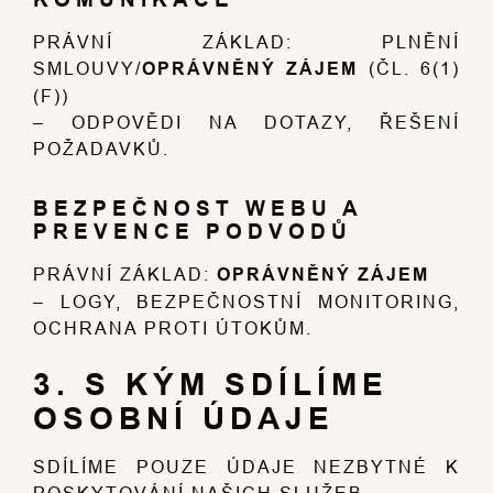
PRÁVNÍ ZÁKLAD: PLNĚNÍ
SMLOUVY/
OPRÁVNĚNÝ ZÁJEM
(ČL. 6(1)
(F))
– ODPOVĚDI NA DOTAZY, ŘEŠENÍ
POŽADAVKŮ.
BEZPEČNOST WEBU A
PREVENCE PODVODŮ
PRÁVNÍ ZÁKLAD:
OPRÁVNĚNÝ ZÁJEM
– LOGY, BEZPEČNOSTNÍ MONITORING,
OCHRANA PROTI ÚTOKŮM.
3. S KÝM SDÍLÍME
OSOBNÍ ÚDAJE
SDÍLÍME POUZE ÚDAJE NEZBYTNÉ K
POSKYTOVÁNÍ NAŠICH SLUŽEB.