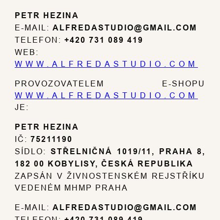
PETR HEZINA
E-MAIL:
ALFREDASTUDIO@GMAIL.COM
TELEFON:
+420 731 089 419
WEB:
WWW.ALFREDASTUDIO.COM
PROVOZOVATELEM E-SHOPU
WWW.ALFREDASTUDIO.COM
JE:
PETR HEZINA
IČ:
75211190
SÍDLO:
STŘELNIČNÁ 1019/11, PRAHA 8,
182 00 KOBYLISY, ČESKÁ REPUBLIKA
ZAPSÁN V ŽIVNOSTENSKÉM REJSTŘÍKU
VEDENÉM MHMP PRAHA
E-MAIL:
ALFREDASTUDIO@GMAIL.COM
TELEFON:
+420 731 089 419