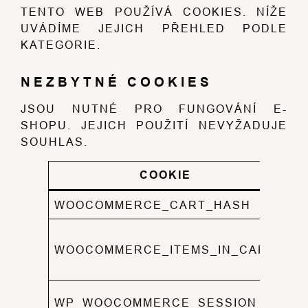
TENTO WEB POUŽÍVÁ COOKIES. NÍŽE
UVÁDÍME JEJICH PŘEHLED PODLE
KATEGORIE.
NEZBYTNÉ COOKIES
JSOU NUTNÉ PRO FUNGOVÁNÍ E-
SHOPU. JEJICH POUŽITÍ NEVYŽADUJE
SOUHLAS.
COOKIE
WOOCOMMERCE_CART_HASH
ST
PO
WOOCOMMERCE_ITEMS_IN_CART
PO
KO
SE
WP_WOOCOMMERCE_SESSION_*