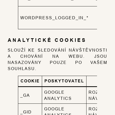
ZÁ
PŘ
WORDPRESS_LOGGED_IN_*
ZÁ
ÚČ
ANALYTICKÉ COOKIES
SLOUŽÍ KE SLEDOVÁNÍ NÁVŠTĚVNOSTI
A CHOVÁNÍ NA WEBU. JSOU
NASAZOVÁNY POUZE PO VAŠEM
SOUHLASU.
COOKIE
POSKYTOVATEL
ÚČEL
GOOGLE
ROZLIŠEN
_GA
ANALYTICS
NÁVŠTĚVN
GOOGLE
ROZLIŠEN
_GID