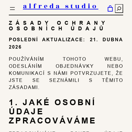
PŘESKOČIT
alfreda studio
HLED
NA
OBSAH
ZÁSADY OCHRANY
OSOBNÍCH ÚDAJŮ
POSLEDNÍ AKTUALIZACE: 21. DUBNA
2026
POUŽÍVÁNÍM TOHOTO WEBU,
ODESLÁNÍM OBJEDNÁVKY NEBO
KOMUNIKACÍ S NÁMI POTVRZUJETE, ŽE
JSTE SE SEZNÁMILI S TĚMITO
ZÁSADAMI.
1. JAKÉ OSOBNÍ
ÚDAJE
ZPRACOVÁVÁME