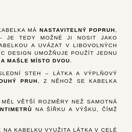
 KABELKA MÁ
NASTAVITELNÝ POPRUH
,
– JE TEDY MOŽNÉ JI NOSIT JAKO
ABELKOU A UVÁZAT V LIBOVOLNÝCH
VÍC DESIGN UMOŽŇUJE POUŽÍT JEDNU
A MAŠLE MÍSTO DVOU
.
SLEDNÍ STEH – LÁTKA A VÝPLŇOVÝ
LOUHÝ PRUH
, Z NĚHOŽ SE KABELKA
Y MĚL VĚTŠÍ ROZMĚRY NEŽ SAMOTNÁ
ENTIMETRŮ
NA ŠÍŘKU A VÝŠKU, ČÍMŽ
 NA KABELKU VYUŽITA LÁTKA V CELÉ