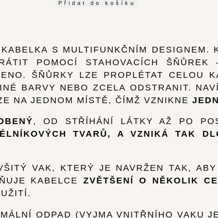
Přidat do košíku
 KABELKA S MULTIFUNKČNÍM DESIGNEM.
RÁTIT POMOCÍ STAHOVACÍCH ŠŇŮREK 
ENO. ŠŇŮRKY LZE PROPLÉTAT CELOU K
JINÉ BARVY NEBO ZCELA ODSTRANIT. NA
E NA JEDNOM MÍSTĚ, ČÍMŽ VZNIKNE
JEDN
OBENÝ
, OD STŘÍHÁNÍ LÁTKY AŽ PO PO
ÉLNÍKOVÝCH TVARŮ, A VZNIKÁ TAK D
VŠITÝ VAK, KTERÝ JE NAVRŽEN TAK, AB
ŽŇUJE KABELCE
ZVĚTŠENÍ O NĚKOLIK C
YUŽITÍ.
IMÁLNÍ ODPAD (VYJMA VNITŘNÍHO VAKU JE