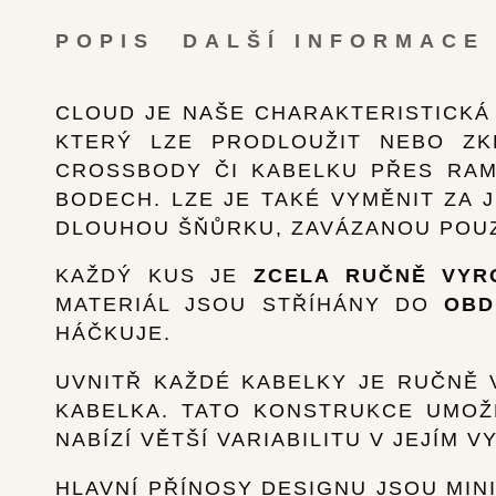
POPIS
DALŠÍ INFORMACE
CLOUD JE NAŠE CHARAKTERISTICKÁ
KTERÝ LZE PRODLOUŽIT NEBO ZK
CROSSBODY ČI KABELKU PŘES RAM
BODECH. LZE JE TAKÉ VYMĚNIT ZA 
DLOUHOU ŠŇŮRKU, ZAVÁZANOU POUZ
KAŽDÝ KUS JE
ZCELA RUČNĚ VYR
MATERIÁL JSOU STŘÍHÁNY DO
OBD
HÁČKUJE.
UVNITŘ KAŽDÉ KABELKY JE RUČNĚ 
KABELKA. TATO KONSTRUKCE UMO
NABÍZÍ VĚTŠÍ VARIABILITU V JEJÍM V
HLAVNÍ PŘÍNOSY DESIGNU JSOU MIN