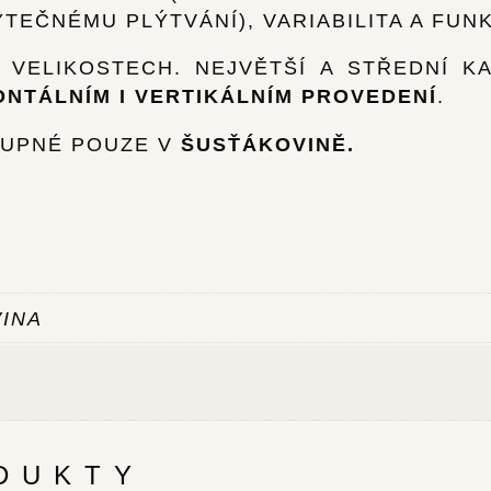
TEČNÉMU PLÝTVÁNÍ), VARIABILITA A FUN
 VELIKOSTECH. NEJVĚTŠÍ A STŘEDNÍ K
ONTÁLNÍM I VERTIKÁLNÍM PROVEDENÍ
.
TUPNÉ POUZE V
ŠUSŤÁKOVINĚ.
VINA
DUKTY