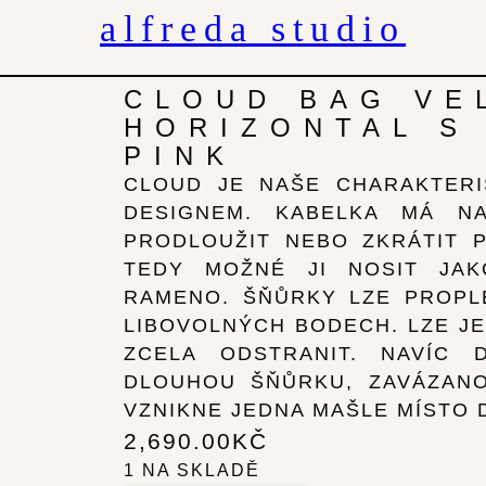
alfreda studio
CLOUD BAG VE
HORIZONTAL S
PINK
CLOUD JE NAŠE CHARAKTERI
DESIGNEM. KABELKA MÁ NA
PRODLOUŽIT NEBO ZKRÁTIT 
TEDY MOŽNÉ JI NOSIT JA
RAMENO. ŠŇŮRKY LZE PROPL
LIBOVOLNÝCH BODECH. LZE JE
ZCELA ODSTRANIT. NAVÍC 
DLOUHOU ŠŇŮRKU, ZAVÁZANO
VZNIKNE JEDNA MAŠLE MÍSTO 
2,690.00
KČ
1 NA SKLADĚ