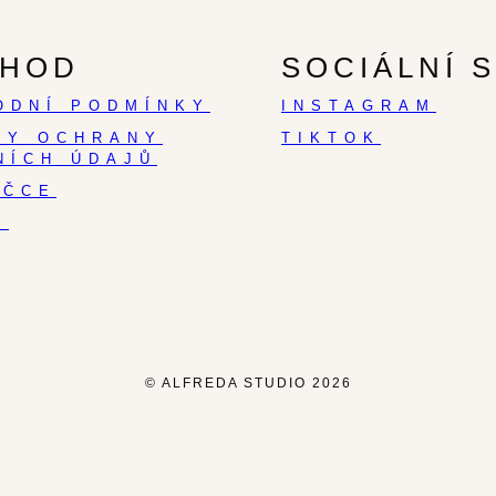
HOD
SOCIÁLNÍ S
ODNÍ PODMÍNKY
INSTAGRAM
DY OCHRANY
TIKTOK
NÍCH ÚDAJŮ
AČCE
S
© ALFREDA STUDIO 2026