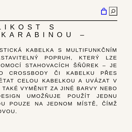
HLEDÁN
LIKOST S
 KARABINOU –
STICKÁ KABELKA S MULTIFUNKČNÍM
STAVITELNÝ POPRUH, KTERÝ LZE
POMOCÍ STAHOVACÍCH ŠŇŮREK – JE
KO CROSSBODY ČI KABELKU PŘES
ÉTAT CELOU KABELKOU A UVÁZAT V
 TAKÉ VYMĚNIT ZA JINÉ BARVY NEBO
DESIGN UMOŽŇUJE POUŽÍT JEDNU
U POUZE NA JEDNOM MÍSTĚ, ČÍMŽ
DVOU.