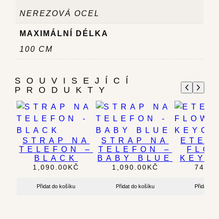
NEREZOVÁ OCEL
MAXIMÁLNÍ DÉLKA
100 CM
SOUVISEJÍCÍ
PRODUKTY
STRAP NA
STRAP NA
ETER
TELEFON –
TELEFON –
FLO
BLACK
BABY BLUE
KEYC
1,090.00
KČ
1,090.00
KČ
749.0
Přidat do košíku
Přidat do košíku
Přidat do 