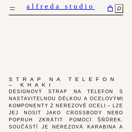
PŘESKOČIT
alfreda studio
HLED
NA
OBSAH
STRAP NA TELEFON
– KHAKI
DESIGNOVÝ STRAP NA TELEFON S
NASTAVITELNOU DÉLKOU A OCELOVÝMI
KOMPONENTY Z NEREZOVÉ OCELI – LZE
JEJ NOSIT JAKO CROSSBODY NEBO
POPRUH ZKRÁTIT POMOCÍ ŠŇŮREK.
SOUČÁSTÍ JE NEREZOVÁ KARABINA A