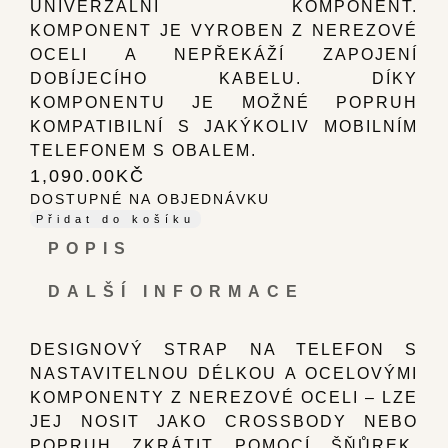
UNIVERZÁLNÍ KOMPONENT.
KOMPONENT JE VYROBEN Z NEREZOVÉ
OCELI A NEPŘEKÁŽÍ ZAPOJENÍ
DOBÍJECÍHO KABELU. DÍKY
KOMPONENTU JE MOŽNÉ POPRUH
KOMPATIBILNÍ S JAKÝKOLIV MOBILNÍM
TELEFONEM S OBALEM.
1,090.00
KČ
DOSTUPNÉ NA OBJEDNÁVKU
Přidat do košíku
POPIS
DALŠÍ INFORMACE
DESIGNOVÝ STRAP NA TELEFON S
NASTAVITELNOU DÉLKOU A OCELOVÝMI
KOMPONENTY Z NEREZOVÉ OCELI – LZE
JEJ NOSIT JAKO CROSSBODY NEBO
POPRUH ZKRÁTIT POMOCÍ ŠŇŮREK.