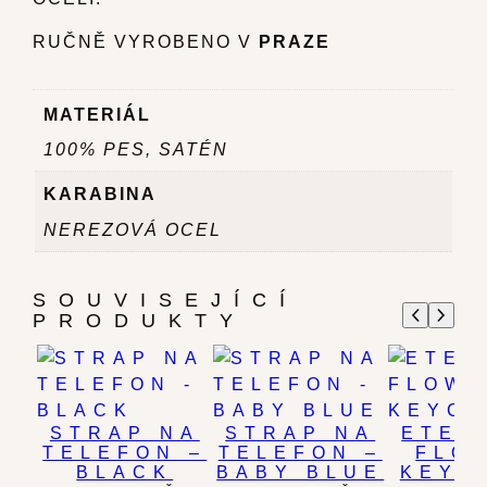
RUČNĚ VYROBENO V
PRAZE
MATERIÁL
100% PES, SATÉN
KARABINA
NEREZOVÁ OCEL
SOUVISEJÍCÍ
PRODUKTY
STRAP NA
STRAP NA
ETER
TELEFON –
TELEFON –
FLO
BLACK
BABY BLUE
KEYC