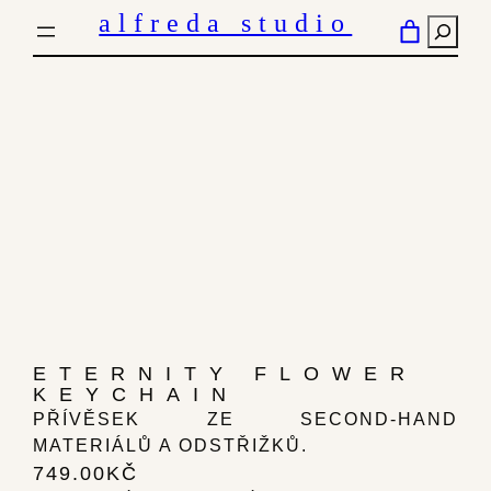
PŘESKOČIT
alfreda studio
HLED
NA
OBSAH
ETERNITY FLOWER
KEYCHAIN
PŘÍVĚSEK ZE SECOND-HAND
MATERIÁLŮ A ODSTŘIŽKŮ.
749.00
KČ