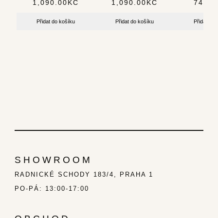
1,090.00
KČ
1,090.00
KČ
749.0
Přidat do košíku
Přidat do košíku
Přidat do 
SHOWROOM
RADNICKÉ SCHODY 183/4, PRAHA 1
PO-PÁ: 13:00-17:00