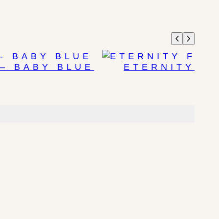
– BABY BLUE
ETERNITY F
7
Při