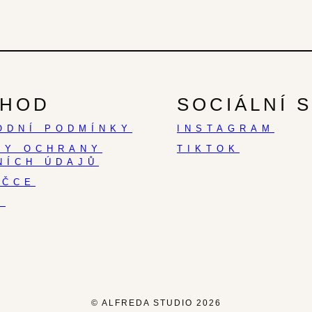
HOD
SOCIÁLNÍ S
ODNÍ PODMÍNKY
INSTAGRAM
DY OCHRANY
TIKTOK
NÍCH ÚDAJŮ
AČCE
S
© ALFREDA STUDIO 2026