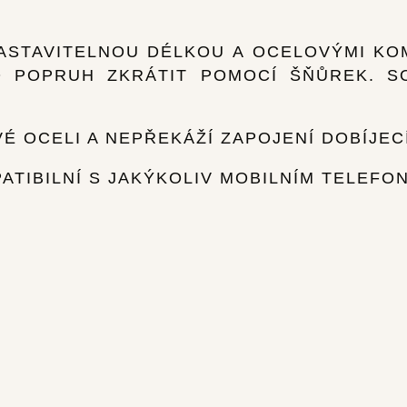
ASTAVITELNOU DÉLKOU A OCELOVÝMI KO
 POPRUH ZKRÁTIT POMOCÍ ŠŇŮREK. S
 OCELI A NEPŘEKÁŽÍ ZAPOJENÍ DOBÍJEC
TIBILNÍ S JAKÝKOLIV MOBILNÍM TELEFO