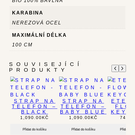
BIO 100% BAVLNA
KARABINA
NEREZOVÁ OCEL
MAXIMÁLNÍ DÉLKA
100 CM
SOUVISEJÍCÍ
PRODUKTY
STRAP NA
STRAP NA
ETER
TELEFON –
TELEFON –
FLO
BLACK
BABY BLUE
KEYC
1,090.00
KČ
1,090.00
KČ
749.0
Přidat do košíku
Přidat do košíku
Přidat do 