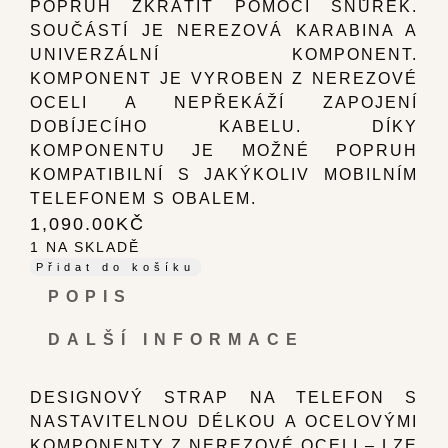
POPRUH ZKRÁTIT POMOCÍ ŠŇŮREK.
SOUČÁSTÍ JE NEREZOVÁ KARABINA A
UNIVERZÁLNÍ KOMPONENT.
KOMPONENT JE VYROBEN Z NEREZOVÉ
OCELI A NEPŘEKÁŽÍ ZAPOJENÍ
DOBÍJECÍHO KABELU. DÍKY
KOMPONENTU JE MOŽNÉ POPRUH
KOMPATIBILNÍ S JAKÝKOLIV MOBILNÍM
TELEFONEM S OBALEM.
1,090.00
KČ
1 NA SKLADĚ
Přidat do košíku
POPIS
DALŠÍ INFORMACE
DESIGNOVÝ STRAP NA TELEFON S
NASTAVITELNOU DÉLKOU A OCELOVÝMI
KOMPONENTY Z NEREZOVÉ OCELI – LZE