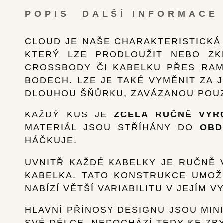
POPIS
DALŠÍ INFORMACE
CLOUD JE NAŠE CHARAKTERISTICKÁ
KTERÝ LZE PRODLOUŽIT NEBO ZK
CROSSBODY ČI KABELKU PŘES RAM
BODECH. LZE JE TAKÉ VYMĚNIT ZA 
DLOUHOU ŠŇŮRKU, ZAVÁZANOU POUZ
KAŽDÝ KUS JE
ZCELA RUČNĚ VYR
MATERIÁL JSOU STŘÍHÁNY DO
OBD
HÁČKUJE.
UVNITŘ KAŽDÉ KABELKY JE RUČNĚ 
KABELKA. TATO KONSTRUKCE UMO
NABÍZÍ VĚTŠÍ VARIABILITU V JEJÍM V
HLAVNÍ PŘÍNOSY DESIGNU JSOU MIN
SVÉ DÉLCE, NEDOCHÁZÍ TEDY KE ZBY