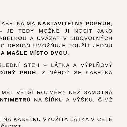
 KABELKA MÁ
NASTAVITELNÝ POPRUH
,
– JE TEDY MOŽNÉ JI NOSIT JAKO
ABELKOU A UVÁZAT V LIBOVOLNÝCH
VÍC DESIGN UMOŽŇUJE POUŽÍT JEDNU
A MAŠLE MÍSTO DVOU
.
SLEDNÍ STEH – LÁTKA A VÝPLŇOVÝ
LOUHÝ PRUH
, Z NĚHOŽ SE KABELKA
Y MĚL VĚTŠÍ ROZMĚRY NEŽ SAMOTNÁ
ENTIMETRŮ
NA ŠÍŘKU A VÝŠKU, ČÍMŽ
 NA KABELKU VYUŽITA LÁTKA V CELÉ
KČNOST.