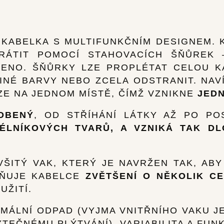
 KABELKA S MULTIFUNKČNÍM DESIGNEM.
RÁTIT POMOCÍ STAHOVACÍCH ŠŇŮREK 
ENO. ŠŇŮRKY LZE PROPLÉTAT CELOU K
JINÉ BARVY NEBO ZCELA ODSTRANIT. NA
E NA JEDNOM MÍSTĚ, ČÍMŽ VZNIKNE
JEDN
OBENÝ
, OD STŘÍHÁNÍ LÁTKY AŽ PO PO
ÉLNÍKOVÝCH TVARŮ, A VZNIKÁ TAK D
VŠITÝ VAK, KTERÝ JE NAVRŽEN TAK, AB
ŽŇUJE KABELCE
ZVĚTŠENÍ O NĚKOLIK C
YUŽITÍ.
IMÁLNÍ ODPAD (VYJMA VNITŘNÍHO VAKU JE
TEČNÉMU PLÝTVÁNÍ), VARIABILITA A FUN