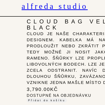
alfreda studio
CLOUD BAG VE
BLACK
CLOUD JE NAŠE CHARAKTERI
DESIGNEM. KABELKA MÁ NA
PRODLOUŽIT NEBO ZKRÁTIT 
TEDY MOŽNÉ JI NOSIT JA
RAMENO. ŠŇŮRKY LZE PROPL
LIBOVOLNÝCH BODECH. LZE JE
ZCELA ODSTRANIT. NAVÍC 
DLOUHOU ŠŇŮRKU, ZAVÁZANO
VZNIKNE JEDNA MAŠLE MÍSTO 
3,790.00
KČ
DOSTUPNÉ NA OBJEDNÁVKU
Přidat do košíku