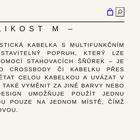
HLEDÁN
LIKOST M –
STICKÁ KABELKA S MULTIFUNKČNÍM
STAVITELNÝ POPRUH, KTERÝ LZE
POMOCÍ STAHOVACÍCH ŠŇŮREK – JE
KO CROSSBODY ČI KABELKU PŘES
ÉTAT CELOU KABELKOU A UVÁZAT V
 TAKÉ VYMĚNIT ZA JINÉ BARVY NEBO
DESIGN UMOŽŇUJE POUŽÍT JEDNU
U POUZE NA JEDNOM MÍSTĚ, ČÍMŽ
DVOU.