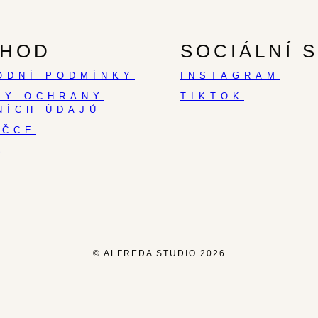
HOD
SOCIÁLNÍ S
ODNÍ PODMÍNKY
INSTAGRAM
DY OCHRANY
TIKTOK
NÍCH ÚDAJŮ
AČCE
S
© ALFREDA STUDIO 2026