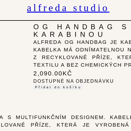
alfreda studio
OG HANDBAG S
KARABINOU
ALFREDA OG HANDBAG JE KAB
KABELKA MÁ ODNÍMATELNOU 
Z RECYKLOVANÉ PŘÍZE, KT
TEXTILU A BEZ CHEMICKÝCH P
2,090.00
KČ
DOSTUPNÉ NA OBJEDNÁVKU
Přidat do košíku
A S MULTIFUNKČNÍM DESIGNEM. KABE
KLOVANÉ PŘÍZE, KTERÁ JE VYROBENÁ