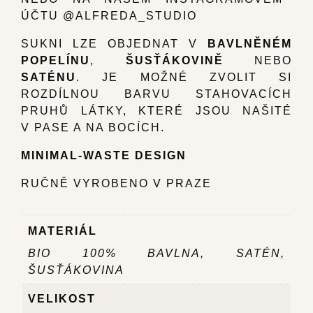
ÚČTU @ALFREDA_STUDIO
SUKNI LZE OBJEDNAT V
BAVLNĚNÉM
POPELÍNU
,
ŠUSŤÁKOVINĚ
NEBO
SATÉNU
. JE MOŽNÉ ZVOLIT SI
ROZDÍLNOU BARVU STAHOVACÍCH
PRUHŮ LÁTKY, KTERÉ JSOU NAŠITÉ
V PASE A NA BOCÍCH.
MINIMAL-WASTE DESIGN
RUČNĚ VYROBENO V PRAZE
MATERIÁL
BIO 100% BAVLNA, SATÉN,
ŠUSŤÁKOVINA
VELIKOST