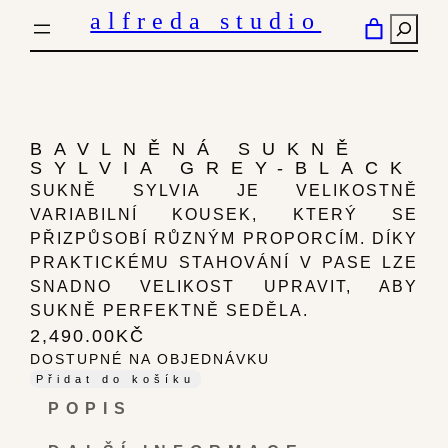
PŘESKOČIT
alfreda studio
HLED
NA
OBSAH
BAVLNĚNÁ SUKNĚ
SYLVIA GREY-BLACK
SUKNĚ SYLVIA JE VELIKOSTNĚ
VARIABILNÍ KOUSEK, KTERÝ SE
PŘIZPŮSOBÍ RŮZNÝM PROPORCÍM. DÍKY
PRAKTICKÉMU STAHOVÁNÍ V PASE LZE
SNADNO VELIKOST UPRAVIT, ABY
SUKNĚ PERFEKTNĚ SEDĚLA.
2,490.00
KČ
DOSTUPNÉ NA OBJEDNÁVKU
Přidat do košíku
POPIS