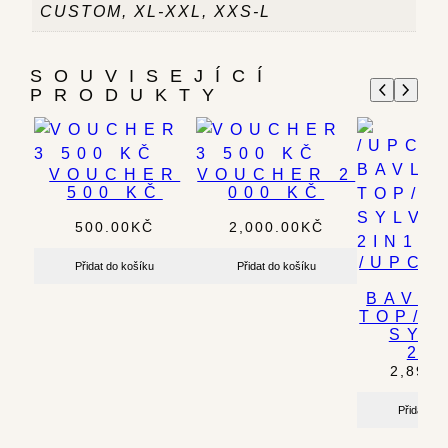
CUSTOM, XL-XXL, XXS-L
SOUVISEJÍCÍ
PRODUKTY
VOUCHER
VOUCHER 2
500 KČ
000 KČ
500.00
KČ
2,000.00
KČ
/UPCY
Přidat do košíku
Přidat do košíku
/
BAVL
TOP/S
SYL
2I
2,890.
Přidat do 