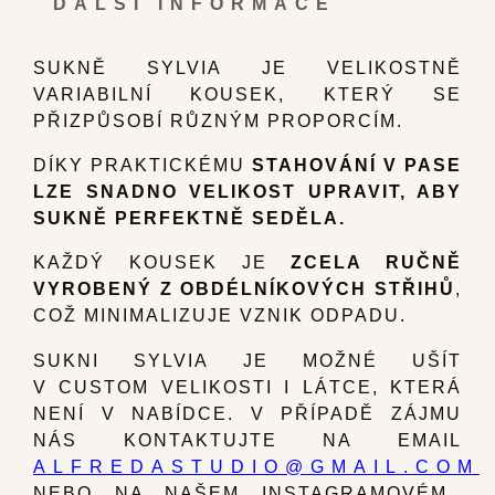
DALŠÍ INFORMACE
SUKNĚ SYLVIA JE VELIKOSTNĚ
VARIABILNÍ KOUSEK, KTERÝ SE
PŘIZPŮSOBÍ RŮZNÝM PROPORCÍM.
DÍKY PRAKTICKÉMU
STAHOVÁNÍ V PASE
LZE SNADNO VELIKOST UPRAVIT, ABY
SUKNĚ PERFEKTNĚ SEDĚLA.
KAŽDÝ KOUSEK JE
ZCELA RUČNĚ
VYROBENÝ Z OBDÉLNÍKOVÝCH STŘIHŮ
,
COŽ MINIMALIZUJE VZNIK ODPADU.
SUKNI SYLVIA JE MOŽNÉ UŠÍT
V CUSTOM VELIKOSTI I LÁTCE, KTERÁ
NENÍ V NABÍDCE. V PŘÍPADĚ ZÁJMU
NÁS KONTAKTUJTE NA EMAIL
ALFREDASTUDIO@GMAIL.COM
NEBO NA NAŠEM INSTAGRAMOVÉM