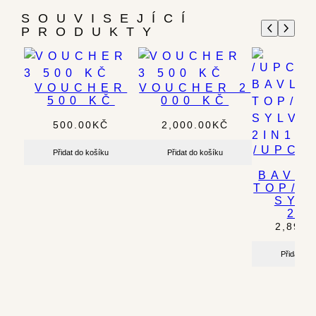
SOUVISEJÍCÍ
PRODUKTY
VOUCHER
VOUCHER 2
500 KČ
000 KČ
500.00
KČ
2,000.00
KČ
/UPCY
Přidat do košíku
Přidat do košíku
/
BAVL
TOP/S
SYL
2I
2,890.
Přidat do 