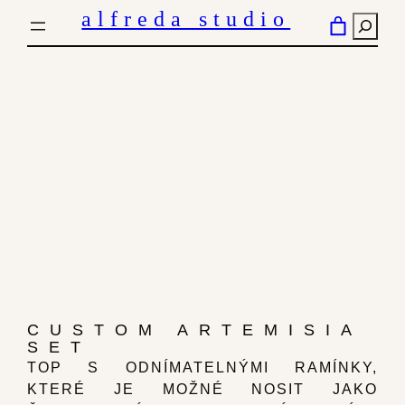
PŘESKOČIT
alfreda studio
HLED
NA
OBSAH
CUSTOM ARTEMISIA
SET
TOP S ODNÍMATELNÝMI RAMÍNKY,
KTERÉ JE MOŽNÉ NOSIT JAKO