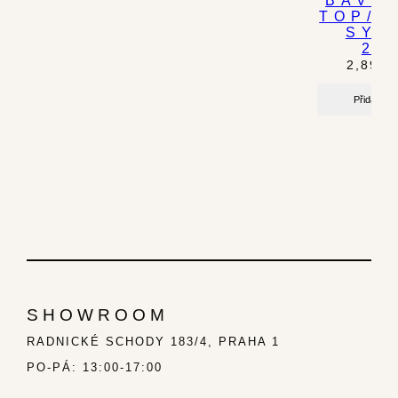
TOP/S
SYL
2I
2,890.
Přidat do 
SHOWROOM
RADNICKÉ SCHODY 183/4, PRAHA 1
PO-PÁ: 13:00-17:00