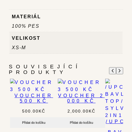
MATERIÁL
100% PES
VELIKOST
XS-M
SOUVISEJÍCÍ
PRODUKTY
VOUCHER
VOUCHER 2
500 KČ
000 KČ
500.00
KČ
2,000.00
KČ
/UPCY
Přidat do košíku
Přidat do košíku
/
BAVL