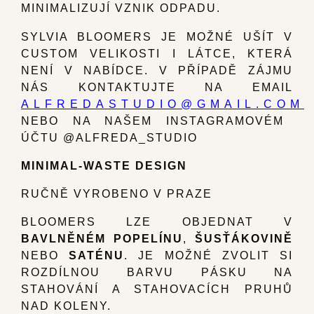
MINIMALIZUJÍ VZNIK ODPADU.
SYLVIA BLOOMERS JE MOŽNÉ UŠÍT V
CUSTOM VELIKOSTI I LÁTCE, KTERÁ
NENÍ V NABÍDCE. V PŘÍPADĚ ZÁJMU
NÁS KONTAKTUJTE NA EMAIL
ALFREDASTUDIO@GMAIL.COM
NEBO NA NAŠEM INSTAGRAMOVÉM
ÚČTU @ALFREDA_STUDIO
MINIMAL-WASTE DESIGN
RUČNĚ VYROBENO V PRAZE
BLOOMERS LZE OBJEDNAT V
BAVLNĚNÉM POPELÍNU
,
ŠUSŤÁKOVINĚ
NEBO
SATÉNU
. JE MOŽNÉ ZVOLIT SI
ROZDÍLNOU BARVU PÁSKU NA
STAHOVÁNÍ A STAHOVACÍCH PRUHŮ
NAD KOLENY.