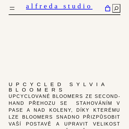
PŘESKOČIT
alfreda studio
HLED
NA
OBSAH
UPCYCLED SYLVIA
BLOOMERS
UPCYCLOVANÉ BLOOMERS ZE SECOND-
HAND PŘEHOZU SE STAHOVÁNÍM V
PASE A NAD KOLENY, DÍKY KTERÉMU
LZE BLOOMERS SNADNO PŘIZPŮSOBIT
VAŠÍ POSTAVĚ A UPRAVIT VELIKOST