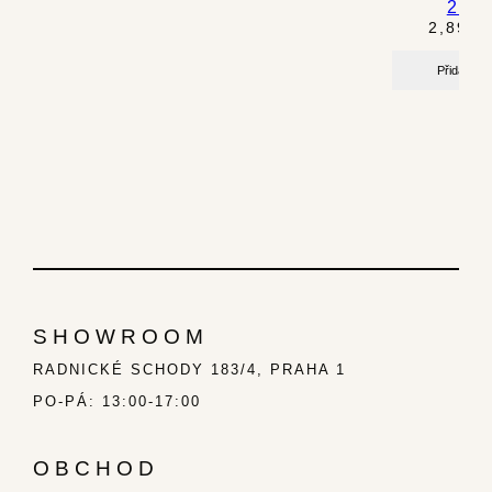
2I
2,890.
Přidat do 
SHOWROOM
RADNICKÉ SCHODY 183/4, PRAHA 1
PO-PÁ: 13:00-17:00
OBCHOD