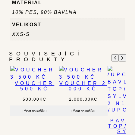
MATERIÁL
10% PES, 90% BAVLNA
VELIKOST
XXS-S
SOUVISEJÍCÍ
PRODUKTY
VOUCHER
VOUCHER 2
500 KČ
000 KČ
500.00
KČ
2,000.00
KČ
/UPCY
Přidat do košíku
Přidat do košíku
/
BAVL
TOP/S
SYL