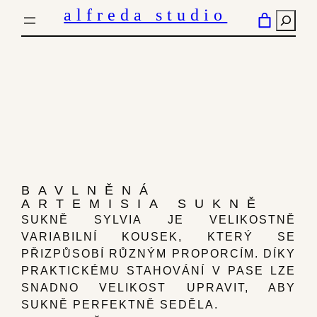
PŘESKOČIT
alfreda studio
HLED
NA
OBSAH
BAVLNĚNÁ
ARTEMISIA SUKNĚ
SUKNĚ SYLVIA JE VELIKOSTNĚ
VARIABILNÍ KOUSEK, KTERÝ SE
PŘIZPŮSOBÍ RŮZNÝM PROPORCÍM. DÍKY
PRAKTICKÉMU STAHOVÁNÍ V PASE LZE
SNADNO VELIKOST UPRAVIT, ABY
SUKNĚ PERFEKTNĚ SEDĚLA.