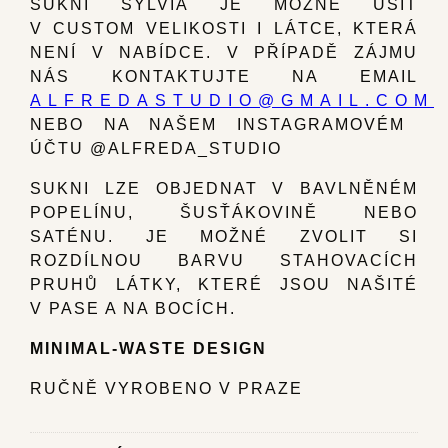
SUKNI SYLVIA JE MOŽNÉ UŠÍT
V CUSTOM VELIKOSTI I LÁTCE, KTERÁ
NENÍ V NABÍDCE. V PŘÍPADĚ ZÁJMU
NÁS KONTAKTUJTE NA EMAIL
ALFREDASTUDIO@GMAIL.COM
NEBO NA NAŠEM INSTAGRAMOVÉM
ÚČTU @ALFREDA_STUDIO
SUKNI LZE OBJEDNAT V BAVLNĚNÉM
POPELÍNU, ŠUSŤÁKOVINĚ NEBO
SATÉNU. JE MOŽNÉ ZVOLIT SI
ROZDÍLNOU BARVU STAHOVACÍCH
PRUHŮ LÁTKY, KTERÉ JSOU NAŠITÉ
V PASE A NA BOCÍCH.
MINIMAL-WASTE DESIGN
RUČNĚ VYROBENO V PRAZE