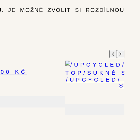
U
. JE MOŽNÉ ZVOLIT SI ROZDÍLNOU
00 KČ
/UPCYCLED/ BA
SYLV
2,
Při