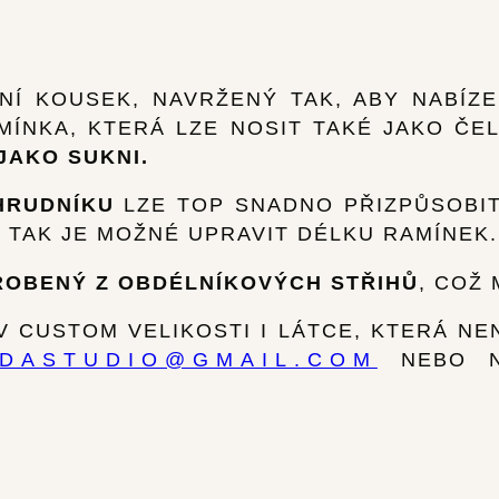
ČNÍ KOUSEK, NAVRŽENÝ TAK, ABY NABÍZ
MÍNKA, KTERÁ LZE NOSIT TAKÉ JAKO ČE
JAKO SUKNI.
HRUDNÍKU
LZE TOP SNADNO PŘIZPŮSOBIT
 TAK JE MOŽNÉ UPRAVIT DÉLKU RAMÍNEK.
ROBENÝ Z OBDÉLNÍKOVÝCH STŘIHŮ
, COŽ
V CUSTOM VELIKOSTI I LÁTCE, KTERÁ NE
EDASTUDIO@GMAIL.COM
NEBO N