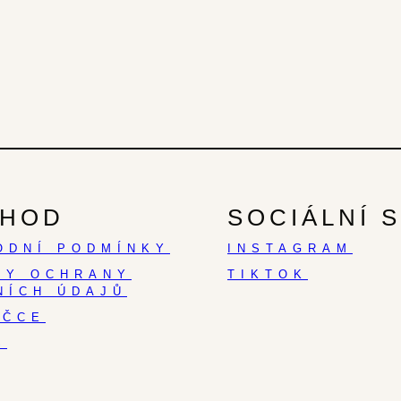
HOD
SOCIÁLNÍ S
ODNÍ PODMÍNKY
INSTAGRAM
DY OCHRANY
TIKTOK
NÍCH ÚDAJŮ
AČCE
S