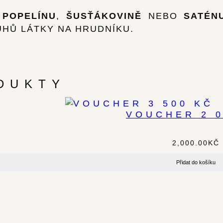
 POPELÍNU
,
ŠUSŤÁKOVINĚ
NEBO
SATÉN
HŮ LÁTKY NA HRUDNÍKU.
DUKTY
VOUCHER 2 0
2,000.00
KČ
Přidat do košíku